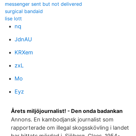
messenger sent but not delivered
surgical bandaid
lise lott
nq
JdnAU
KRXem
zxL
Mo
Eyz
Årets miljöjournalist! - Den onda badankan
Annons. En kambodjansk journalist som
rapporterade om illegal skogsskövling i landet
har hittats mördad i Sjöberg, Claes, 1954-